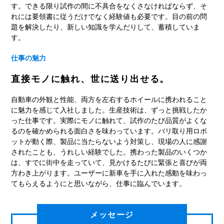
す。できる限り試作の間に不具合をなくさなければならず、そ
れには要領書に従うだけでなく経験値も必要です。目の前の問
題を解決したり、新しい知識を学んだりして、蓄積していま
す。
仕事の魅力
直接モノに触れ、世に送り出せる。
自動車の外観と性能、両方を左右するホイールに携われること
に魅力を感じて入社しました。生産技術は、ずっと挑戦したか
った仕事です。実際にモノに触れて、試作のたび品質がよくな
るのを確かめられる面白さを味わっています。バリ取り用ロボ
ットが動く際、製品に当たらないよう対策し、現場の人に感謝
されたことも、うれしい経験でした。携わった製品のいくつか
は、すでに街中を走っていて、見かけるたびに緊張と喜びが両
方わき上がります。ユーザーに新車を手に入れた感動を味わっ
てもらえるようにと思いながら、仕事に臨んでいます。
メッセージ