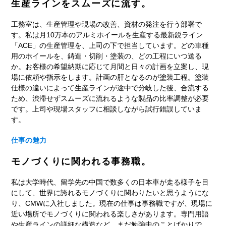
生産ラインをスムーズに流す。
工務室は、生産管理や現場の改善、資材の発注を行う部署で
す。私は月10万本のアルミホイールを生産する最新鋭ライン
「ACE」の生産管理を、上司の下で担当しています。どの車種
用のホイールを、鋳造・切削・塗装の、どの工程にいつ送る
か。お客様の希望納期に応じて月間と日々の計画を立案し、現
場に依頼や指示をします。計画の肝となるのが塗装工程。塗装
仕様の違いによって生産ラインが途中で分岐した後、合流する
ため、渋滞せずスムーズに流れるような製品の比率調整が必要
です。上司や現場スタッフに相談しながら試行錯誤していま
す。
仕事の魅力
モノづくりに関われる事務職。
私は大学時代、留学先の中国で数多くの日本車が走る様子を目
にして、世界に誇れるモノづくりに関わりたいと思うようにな
り、CMWに入社しました。現在の仕事は事務職ですが、現場に
近い場所でモノづくりに関われる楽しさがあります。専門用語
や生産ラインの詳細な構造など、まだ勉強中のことばかりで、