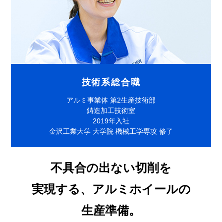
技術系総合職
アルミ事業体 第2生産技術部
鋳造加工技術室
2019年入社
金沢工業大学 大学院 機械工学専攻 修了
不具合の出ない切削を
実現する、
アルミホイールの
生産準備。