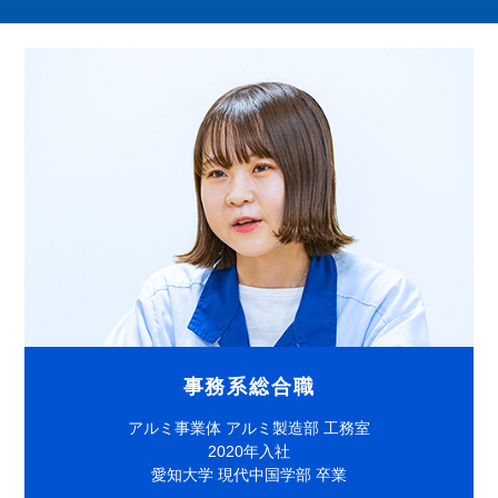
事務系総合職
アルミ事業体 アルミ製造部 工務室
2020年入社
愛知大学 現代中国学部 卒業